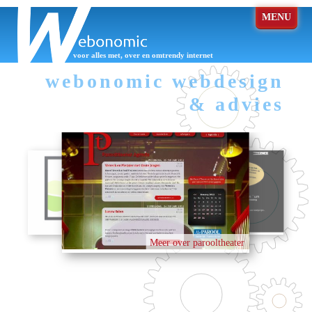
voor alles met, over en omtrendy internet
webonomic webdesign
& advies
Meer over parooltheater