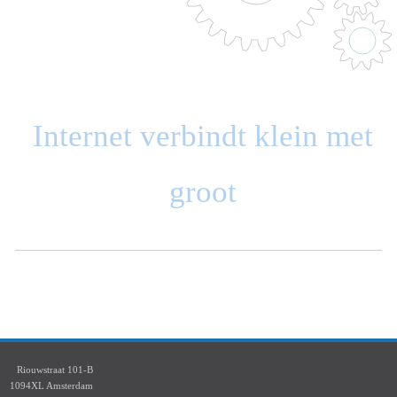
Internet verbindt klein met
groot
Riouwstraat 101-B
1094XL Amsterdam